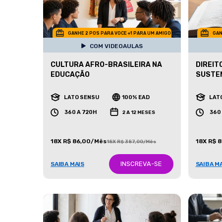
GANHE 2 POS PARA VOCE +1 PARA UM AMIGO
GAN
COM VIDEOAULAS
CULTURA AFRO-BRASILEIRA NA
DIREIT
EDUCAÇÃO
SUSTE
LATO SENSU
100% EAD
LAT
360 A 720H
360
2 A 12 MESES
18X R$ 86,00/Mês
18X R$ 
18X R$ 387,00/Mês
INSCREVA-SE
SAIBA MAIS
SAIBA M