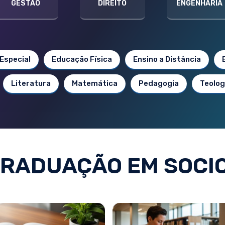
GESTÃO
DIREITO
ENGENHARIA
Especial
Educação Física
Ensino a Distância
Literatura
Matemática
Pedagogia
Teolog
RADUAÇÃO EM SOCI