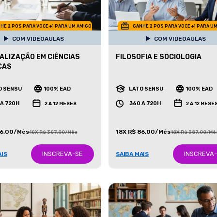
HE 2 POS PARA VOCE +1 PARA UM AMIGO
GANHE 2 POS PARA VOCE +1 PARA U
COM VIDEOAULAS
COM VIDEOAULAS
ALIZAÇÃO EM CIÊNCIAS
FILOSOFIA E SOCIOLOGIA
CAS
O SENSU
100% EAD
LATO SENSU
100% EAD
 A 720H
360 A 720H
2 A 12 MESES
2 A 12 MESE
86,00/Mês
18X R$ 86,00/Mês
18X R$ 387,00/Mês
18X R$ 387,00/Mê
INSCREVA-SE
INSCREVA
AIS
SAIBA MAIS