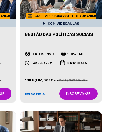
M AMIGO
GANHE 2 POS PARA VOCE +1 PARA UM AMIGO
COM VIDEOAULAS
GESTÃO DAS POLÍTICAS SOCIAIS
LATO SENSU
100% EAD
360 A 720H
S
2 A 12 MESES
18X R$ 86,00/Mês
s
18X R$ 387,00/Mês
-SE
INSCREVA-SE
SAIBA MAIS