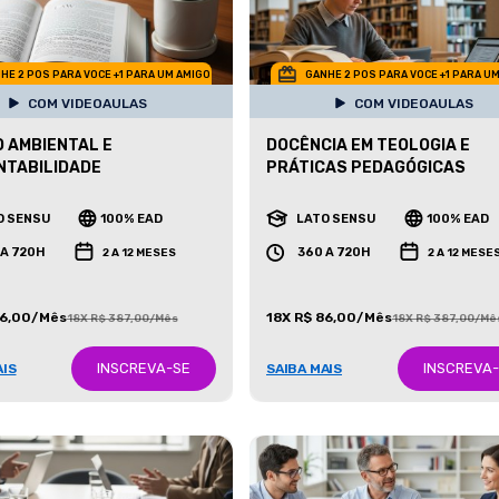
HE 2 POS PARA VOCE +1 PARA UM AMIGO
GANHE 2 POS PARA VOCE +1 PARA U
COM VIDEOAULAS
COM VIDEOAULAS
O AMBIENTAL E
DOCÊNCIA EM TEOLOGIA E
NTABILIDADE
PRÁTICAS PEDAGÓGICAS
O SENSU
100% EAD
LATO SENSU
100% EAD
 A 720H
360 A 720H
2 A 12 MESES
2 A 12 MESE
86,00/Mês
18X R$ 86,00/Mês
18X R$ 387,00/Mês
18X R$ 387,00/Mê
INSCREVA-SE
INSCREVA
AIS
SAIBA MAIS