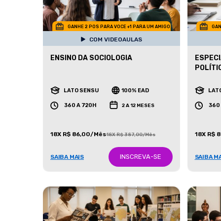
GANHE 2 POS PARA VOCE +1 PARA UM AMIGO
GAN
COM VIDEOAULAS
ENSINO DA SOCIOLOGIA
ESPECI
POLÍTI
LATO SENSU
100% EAD
LAT
360 A 720H
360
2 A 12 MESES
18X R$ 86,00/Mês
18X R$ 
18X R$ 387,00/Mês
INSCREVA-SE
SAIBA MAIS
SAIBA M