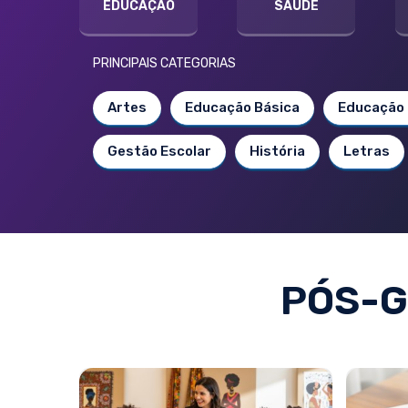
EDUCAÇÃO
SAÚDE
PRINCIPAIS CATEGORIAS
Artes
Educação Básica
Educação 
Gestão Escolar
História
Letras
PÓS-G