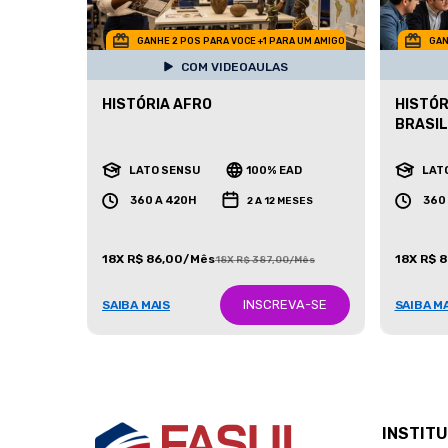
GANHE 2 POS PARA VOCE +1 PARA UM AMIGO
GAN
COM VIDEOAULAS
HISTÓRIA AFRO
HISTÓR
BRASIL
LATO SENSU
100% EAD
LAT
360 A 420H
360
2 A 12 MESES
18X R$ 86,00/Mês
18X R$ 
18X R$ 387,00/Mês
INSCREVA-SE
SAIBA MAIS
SAIBA M
INSTIT