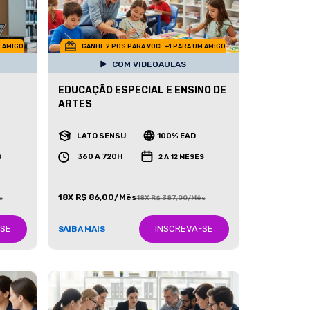
M AMIGO
GANHE 2 POS PARA VOCE +1 PARA UM AMIGO
COM VIDEOAULAS
EDUCAÇÃO ESPECIAL E ENSINO DE
ARTES
LATO SENSU
100% EAD
360 A 720H
S
2 A 12 MESES
18X R$ 86,00/Mês
s
18X R$ 387,00/Mês
-SE
INSCREVA-SE
SAIBA MAIS