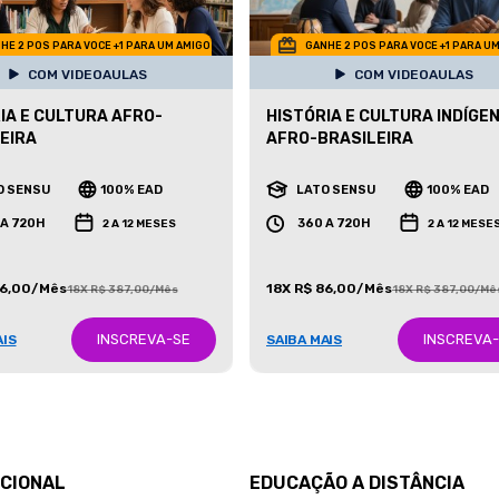
HE 2 POS PARA VOCE +1 PARA UM AMIGO
GANHE 2 POS PARA VOCE +1 PARA U
COM VIDEOAULAS
COM VIDEOAULAS
IA E CULTURA AFRO-
HISTÓRIA E CULTURA INDÍGEN
EIRA
AFRO-BRASILEIRA
O SENSU
100% EAD
LATO SENSU
100% EAD
 A 720H
360 A 720H
2 A 12 MESES
2 A 12 MESE
86,00/Mês
18X R$ 86,00/Mês
18X R$ 387,00/Mês
18X R$ 387,00/Mê
INSCREVA-SE
INSCREVA
AIS
SAIBA MAIS
UCIONAL
EDUCAÇÃO A DISTÂNCIA