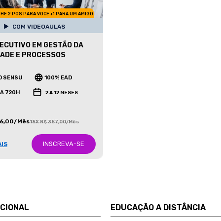
HE 2 POS PARA VOCE +1 PARA UM AMIGO
COM VIDEOAULAS
ECUTIVO EM GESTÃO DA
ADE E PROCESSOS
O SENSU
100% EAD
 A 720H
2 A 12 MESES
86,00/Mês
18X R$ 387,00/Mês
INSCREVA-SE
AIS
UCIONAL
EDUCAÇÃO A DISTÂNCIA