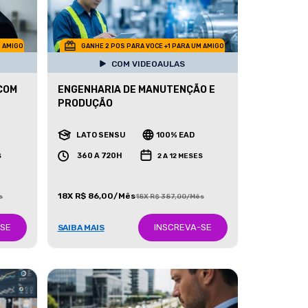
M AMIGO
GANHE 2 POS PARA VOCE +1 PARA UM AMIGO
COM VIDEOAULAS
COM
ENGENHARIA DE MANUTENÇÃO E
PRODUÇÃO
LATO SENSU
100% EAD
360 A 720H
S
2 A 12 MESES
18X R$ 86,00/Mês
s
18X R$ 387,00/Mês
-SE
INSCREVA-SE
SAIBA MAIS