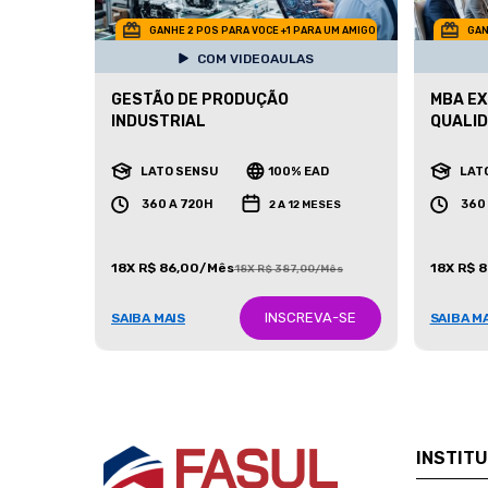
GANHE 2 POS PARA VOCE +1 PARA UM AMIGO
GAN
COM VIDEOAULAS
GESTÃO DE PRODUÇÃO
MBA EX
INDUSTRIAL
QUALID
LATO SENSU
100% EAD
LAT
360 A 720H
360
2 A 12 MESES
18X R$ 86,00/Mês
18X R$ 
18X R$ 387,00/Mês
INSCREVA-SE
SAIBA MAIS
SAIBA M
INSTIT