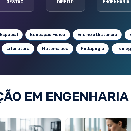
GESTÃO
DIREITO
ENGENHARIA
Especial
Educação Física
Ensino a Distância
Literatura
Matemática
Pedagogia
Teolog
ÃO EM ENGENHARIA