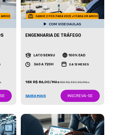
M AMIGO
GANHE 2 POS PARA VOCE +1 PARA UM AMIGO
COM VIDEOAULAS
OS
ENGENHARIA DE TRÁFEGO
LATO SENSU
100% EAD
360 A 720H
S
2 A 12 MESES
18X R$ 86,00/Mês
s
18X R$ 387,00/Mês
-SE
INSCREVA-SE
SAIBA MAIS