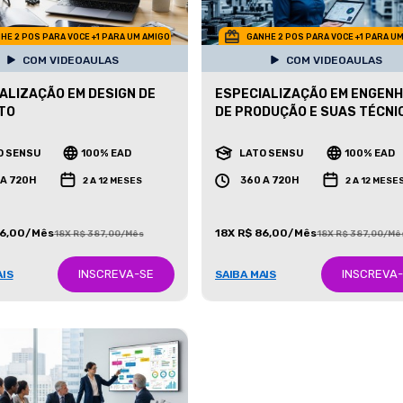
HE 2 POS PARA VOCE +1 PARA UM AMIGO
GANHE 2 POS PARA VOCE +1 PARA U
COM VIDEOAULAS
COM VIDEOAULAS
ALIZAÇÃO EM DESIGN DE
ESPECIALIZAÇÃO EM ENGENH
TO
DE PRODUÇÃO E SUAS TÉCNI
O SENSU
100% EAD
LATO SENSU
100% EAD
 A 720H
360 A 720H
2 A 12 MESES
2 A 12 MESE
86,00/Mês
18X R$ 86,00/Mês
18X R$ 387,00/Mês
18X R$ 387,00/Mê
INSCREVA-SE
INSCREVA
AIS
SAIBA MAIS