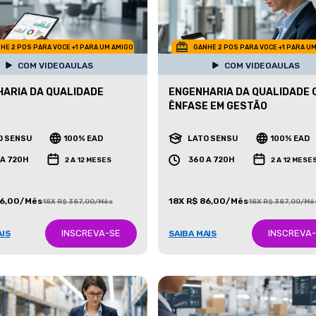
HE 2 POS PARA VOCE +1 PARA UM AMIGO
GANHE 2 POS PARA VOCE +1 PARA U
COM VIDEOAULAS
COM VIDEOAULAS
ARIA DA QUALIDADE
ENGENHARIA DA QUALIDADE 
ÊNFASE EM GESTÃO
O SENSU
100% EAD
LATO SENSU
100% EAD
 A 720H
360 A 720H
2 A 12 MESES
2 A 12 MESE
86,00/Mês
18X R$ 86,00/Mês
18X R$ 387,00/Mês
18X R$ 387,00/Mê
INSCREVA-SE
INSCREVA
AIS
SAIBA MAIS