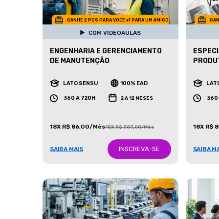
GANHE 2 POS PARA VOCE +1 PARA UM AMIGO
GAN
COM VIDEOAULAS
ENGENHARIA E GERENCIAMENTO
ESPECI
DE MANUTENÇÃO
PRODU
LATO SENSU
100% EAD
LAT
360 A 720H
360
2 A 12 MESES
18X R$ 86,00/Mês
18X R$ 
18X R$ 387,00/Mês
INSCREVA-SE
SAIBA MAIS
SAIBA M