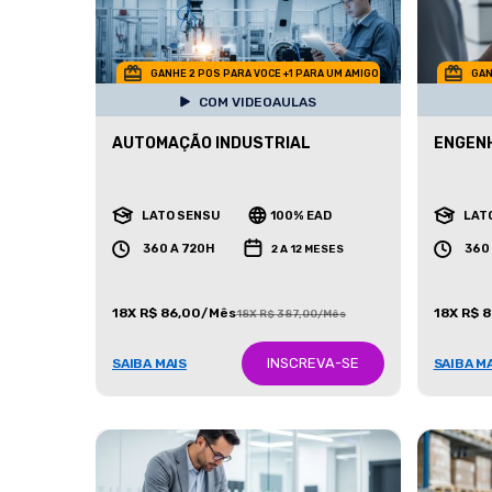
GANHE 2 POS PARA VOCE +1 PARA UM AMIGO
GAN
COM VIDEOAULAS
AUTOMAÇÃO INDUSTRIAL
ENGENH
LATO SENSU
100% EAD
LAT
360 A 720H
360
2 A 12 MESES
18X R$ 86,00/Mês
18X R$ 
18X R$ 387,00/Mês
INSCREVA-SE
SAIBA MAIS
SAIBA M