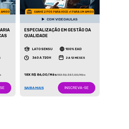
M AMIGO
GANHE 2 POS PARA VOCE +1 PARA UM AMIGO
COM VIDEOAULAS
ARIA
ESPECIALIZAÇÃO EM GESTÃO DA
CAS
QUALIDADE
LATO SENSU
100% EAD
360 A 720H
S
2 A 12 MESES
18X R$ 86,00/Mês
s
18X R$ 387,00/Mês
-SE
INSCREVA-SE
SAIBA MAIS