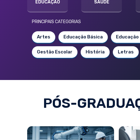
EDUCAÇÃO
SAÚDE
PRINCIPAIS CATEGORIAS
Artes
Educação Básica
Educação 
Gestão Escolar
História
Letras
PÓS-GRADUAÇ