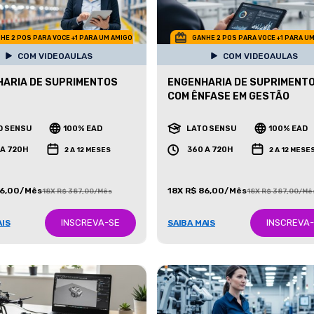
HE 2 POS PARA VOCE +1 PARA UM AMIGO
GANHE 2 POS PARA VOCE +1 PARA U
COM VIDEOAULAS
COM VIDEOAULAS
ARIA DE SUPRIMENTOS
ENGENHARIA DE SUPRIMENT
COM ÊNFASE EM GESTÃO
O SENSU
100% EAD
LATO SENSU
100% EAD
 A 720H
360 A 720H
2 A 12 MESES
2 A 12 MESE
86,00/Mês
18X R$ 86,00/Mês
18X R$ 387,00/Mês
18X R$ 387,00/Mê
INSCREVA-SE
INSCREVA
AIS
SAIBA MAIS