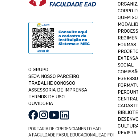
ORGANIZ
CORPO 
QUEM S
MODALID
PROCESS
REGIMEN
FORMAS 
PROJETO
EXTENSÃ
SOCIAL
O GRUPO
COMISSÃ
SEJA NOSSO PARCEIRO
EGRESSO
TRABALHE CONOSCO
FORMAT
ASSESSORIA DE IMPRENSA
PERGUNT
TERMOS DE USO
CENTRAL
OUVIDORIA
CADASTR
BIBLIOT
DESENVO
CULTUR
PORTARIA DE CREDENCIAMENTO EAD:
REVISTA 
A FACULDADE FASUL EDUCACIONAL EAD FOI