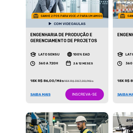
GANHE 2 POS PARA VOCE +1 PARA UM AMIGO
GAN
COM VIDEOAULAS
ENGENHARIA DE PRODUÇÃO E
ENGENH
GERENCIAMENTO DE PROJETOS
LATO SENSU
100% EAD
LAT
360 A 720H
360
2 A 12 MESES
18X R$ 86,00/Mês
18X R$ 
18X R$ 387,00/Mês
INSCREVA-SE
SAIBA MAIS
SAIBA M