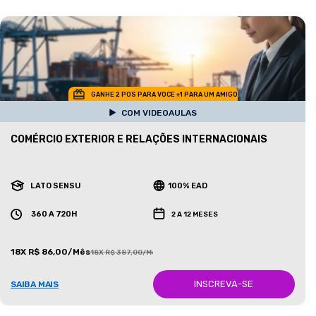
GANHE 2 POS PARA VOCE +1 PARA UM AMIGO
COM VIDEOAULAS
COMÉRCIO EXTERIOR E RELAÇÕES INTERNACIONAIS
LATO SENSU
100% EAD
360 A 720H
2 A 12 MESES
18X R$ 86,00/Mês
18X R$ 387,00/Mês
INSCREVA-SE
SAIBA MAIS