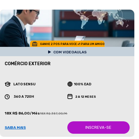
GANHE 2 POS PARA VOCE +1 PARA UM AMIGO
COM VIDEOAULAS
COMÉRCIO EXTERIOR
LATO SENSU
100% EAD
360 A 720H
2 A 12 MESES
18X R$ 86,00/Mês
18X R$ 387,00/Mês
INSCREVA-SE
SAIBA MAIS