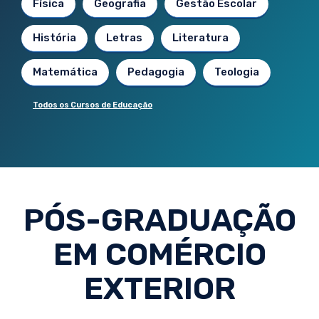
Física
Geografia
Gestão Escolar
História
Letras
Literatura
Matemática
Pedagogia
Teologia
Todos os Cursos de Educação
PÓS-GRADUAÇÃO
EM COMÉRCIO
EXTERIOR