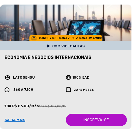
GANHE 2 POS PARA VOCE +1 PARA UM AMIGO
COM VIDEOAULAS
ECONOMIA E NEGÓCIOS INTERNACIONAIS
LATO SENSU
100% EAD
360 A 720H
2 A 12 MESES
18X R$ 86,00/Mês
18X R$ 387,00/Mês
INSCREVA-SE
SAIBA MAIS