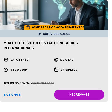
GANHE 2 POS PARA VOCE +1 PARA UM AMIGO
COM VIDEOAULAS
MBA EXECUTIVO EM GESTÃO DE NEGÓCIOS
INTERNACIONAIS
LATO SENSU
100% EAD
360 A 720H
2 A 12 MESES
18X R$ 86,00/Mês
18X R$ 387,00/Mês
INSCREVA-SE
SAIBA MAIS