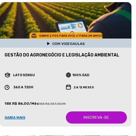
GANHE 2 POS PARA VOCE +1 PARA UM AMIGO
COM VIDEOAULAS
GESTÃO DO AGRONEGÓCIO E LEGISLAÇÃO AMBIENTAL
LATO SENSU
100% EAD
360 A 720H
2 A 12 MESES
18X R$ 86,00/Mês
18X R$ 387,00/Mês
INSCREVA-SE
SAIBA MAIS