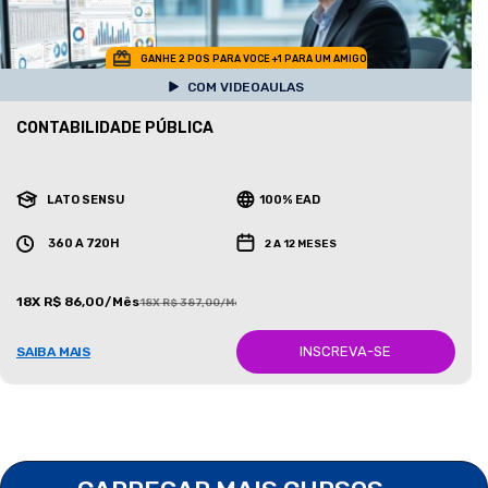
GANHE 2 POS PARA VOCE +1 PARA UM AMIGO
COM VIDEOAULAS
CONTABILIDADE PÚBLICA
LATO SENSU
100% EAD
360 A 720H
2 A 12 MESES
18X R$ 86,00/Mês
18X R$ 387,00/Mês
INSCREVA-SE
SAIBA MAIS