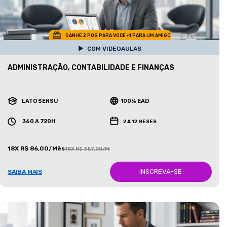
GANHE 2 POS PARA VOCE +1 PARA UM AMIGO
COM VIDEOAULAS
ADMINISTRAÇÃO, CONTABILIDADE E FINANÇAS
LATO SENSU
100% EAD
360 A 720H
2 A 12 MESES
18X R$ 86,00/Mês
18X R$ 387,00/Mês
INSCREVA-SE
SAIBA MAIS