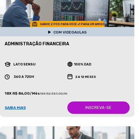
GANHE 2 POS PARA VOCE +1 PARA UM AMIGO
COM VIDEOAULAS
ADMINISTRAÇÃO FINANCEIRA
LATO SENSU
100% EAD
360 A 720H
2 A 12 MESES
18X R$ 86,00/Mês
18X R$ 387,00/Mês
INSCREVA-SE
SAIBA MAIS