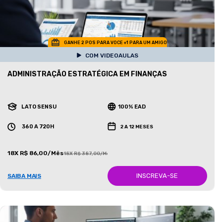
GANHE 2 POS PARA VOCE +1 PARA UM AMIGO
COM VIDEOAULAS
ADMINISTRAÇÃO ESTRATÉGICA EM FINANÇAS
LATO SENSU
100% EAD
360 A 720H
2 A 12 MESES
18X R$ 86,00/Mês
18X R$ 387,00/Mês
INSCREVA-SE
SAIBA MAIS