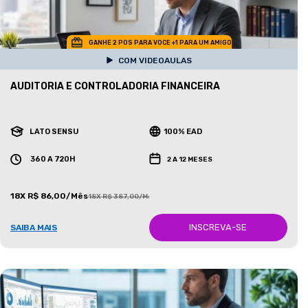
GANHE 2 POS PARA VOCE +1 PARA UM AMIGO
COM VIDEOAULAS
AUDITORIA E CONTROLADORIA FINANCEIRA
LATO SENSU
100% EAD
360 A 720H
2 A 12 MESES
18X R$ 86,00/Mês
18X R$ 387,00/Mês
INSCREVA-SE
SAIBA MAIS