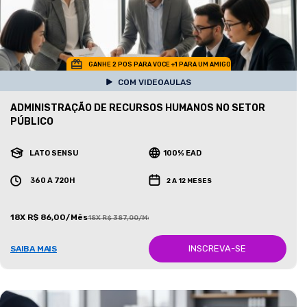
GANHE 2 POS PARA VOCE +1 PARA UM AMIGO
COM VIDEOAULAS
ADMINISTRAÇÃO DE RECURSOS HUMANOS NO SETOR
PÚBLICO
LATO SENSU
100% EAD
360 A 720H
2 A 12 MESES
18X R$ 86,00/Mês
18X R$ 387,00/Mês
INSCREVA-SE
SAIBA MAIS